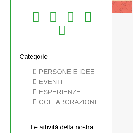
Share
Share
Share
Share
on
on
Share
on
on
LinkedIn
X
on
Faceboo
Rss
(Twitter)
Youtube
Categorie
PERSONE E IDEE
EVENTI
ESPERIENZE
COLLABORAZIONI
Le attività della nostra