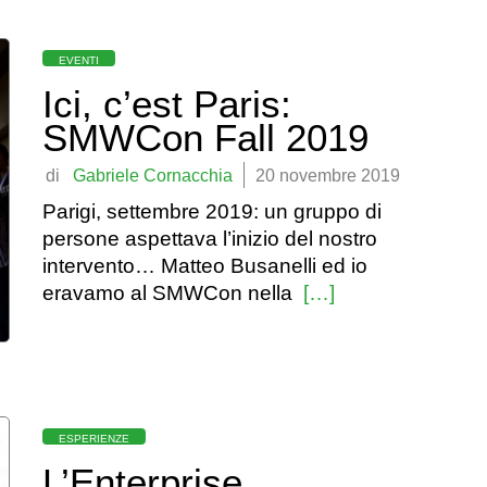
Categorie
EVENTI
Ici, c’est Paris:
SMWCon Fall 2019
by
Gabriele Cornacchia
20 novembre 2019
Parigi, settembre 2019: un gruppo di
persone aspettava l’inizio del nostro
intervento… Matteo Busanelli ed io
eravamo al SMWCon nella
[…]
Categorie
ESPERIENZE
L’Enterprise